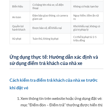
Có bảng tên nhà xe, số điện
Biển hiệu
Không có hoặc tạm bợ
thoại
Đảm bảo giao thông, có camera
Nguy hiểm, tiềm ẩn rủi
An toàn
giám sát
ro
Quyền lợi
Khó khiếu nại, không có
Được bảo vệ, dễ khiếu nại
hành khách
giá trị pháp lý
Có thể bị phạt từ 2-5
Xử phạt
Tuân thủ, không bị phạt
triệu đồng
Ứng dụng thực tế: Hướng dẫn xác định và
sử dụng điểm trả khách của nhà xe
Cách kiểm tra điểm trả khách của nhà xe trước
khi đặt vé
Xem thông tin trên website hoặc ứng dụng đặt vé:
mục “Điểm đón – Điểm trả” thường được hiển thị