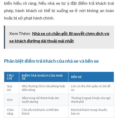
biển hiệu rõ ràng. Nếu nhà xe tự ý đặt điểm trả khách trái
phép, hành khách có thể bị xuống xe ở nơi không an toàn
hoặc bị xử phạt hành chính.
Xem Thêm:
Nhà xe có chăn gối: Bí quyết chọn dịch vụ
xe khách đường dài thoải mái nhất
Phân biệt điểm trả khách của nhà xe và bến xe
TIÊU
ĐIỂM TRẢ KHÁCH CỦA NHÀ
BẾN XE
CHÍ
XE
Quy
Nhỏ, thường chỉ có văn phòng hoặc
Lớn, có nhà chờ, quầy vé, bãi đỗ
mô
điểm dừng
xe
Nằm trong nội thành hoặc dọc
Thường ở ngoại ô hoặc cửa ngõ
Vị trí
tuyến đường
thành phố
Chức
Chủ yếu trả khách, có thể đón
Đón/trả khách, trung chuyển,
năng
khách
bán vé