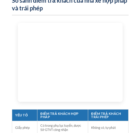
So sánh điểm trả khách của nhà xe hợp pháp
và trái phép
ĐIỂM TRẢ KHÁCH HỢP
ĐIỂM TRẢ KHÁCH
YẾU TỐ
PHÁP
TRÁI PHÉP
Có trong phụ lục tuyến, được
Giấy phép
Không có, tự phát
Sở GTVT công nhận