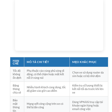
HẠN
MÔ TẢ CHI TIẾT
MẸO KHẮC PHỤC
CHẾ
Tốc độ
Phụ thuộc vào vùng phủ sóng di
Chọn xe sử dụng router đa
không
động, có thể chậm hoặc mất kết
sim hoặc có bộ nhớ đệm
ổn định
nối ở vùng núi
Băng
Kiểm tra số lượng thiết bị
Nhiều hành khách cùng dùng, tốc
thông
kết nối tối đa trước khi lên
độ giảm vào giờ cao điểm
chia sẻ
xe
Bảo
Dùng VPN khi truy cập tài
mật
Mạng wifi công cộng trên xe có
khoản ngân hàng hoặc
thông
thể bị tấn công
email công việc
tin