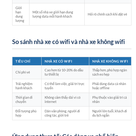
Giới
hạn
Một số nhà xe giới hạn dung
Hỏi rõ chính sách khi đặt vé
dung
lượng data mỗi hành khách
lượng
So sánh nhà xe có wifi và nhà xe không wifi
TIÊU CHÍ
NHÀ XE CÓ WIFI
NHÀ XE KHÔNG WIFI
Cao hơn từ 10-20% do đầu
Thấp hơn, phù hợp ngân
Chi phí vé
tư thiết bị
sách eo hẹp
Trải nghiệm
Có thể làm việc, giải trí trực
Phải dùng data cá nhân
hành khách
tuyến
hoặc offline
Thời gian di
Không cảm thấy dài vì có
Phụ thuộc vào giải trí cá
chuyển
internet
nhân
Đối tượng phù
Dân văn phòng, người đi
Người lớn tuổi, khách đi
hợp
công tác, giới trẻ
du lịch ngắn