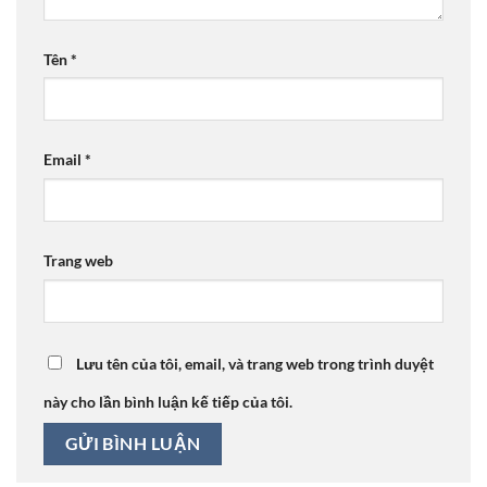
Tên
*
Email
*
Trang web
Lưu tên của tôi, email, và trang web trong trình duyệt
này cho lần bình luận kế tiếp của tôi.