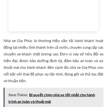
Nhà xe Gia Phúc là thương hiệu vận tải hành khách hoạt
động tại nhiều tỉnh thành trên cả nước, chuyên cung cấp các
chuyến xe khách chất lượng cao. Đơn vị này sở hữu đội xe
hiện đại, được bảo dưỡng định kỳ, đảm bảo an toàn và sự
thoải mái cho hành khách. Bên cạnh đó, nhà xe Gia Phúc còn
nổi bật với thái độ phục vụ tận tình, đúng giờ và thủ tục đặt
vé thuận tiện.
Xem Thêm:
Bí quyết chọn nhà xe tốt nhất cho hành
trình an toàn và thoải mái