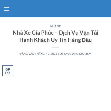
Bỏ
qua
nội
dung
NHÀ XE
Nhà Xe Gia Phúc – Dịch Vụ Vận Tải
Hành Khách Uy Tín Hàng Đầu
ĐĂNG VÀO
THÁNG 7 9, 2026
BỞI
BACGIANGTOURISM
09
Th7