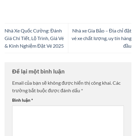
Nhà Xe Quốc Cường: Đánh
Nhà xe Gia Bảo – Địa chỉ đặt
Giá Chi Tiết, Lộ Trình, Giá Vé
vé xe chất lượng, uy tín hàng
& Kinh Nghiệm Đặt Vé 2025
đầu
Để lại một bình luận
Email của bạn sẽ không được hiển thị công khai.
Các
trường bắt buộc được đánh dấu
*
Bình luận
*