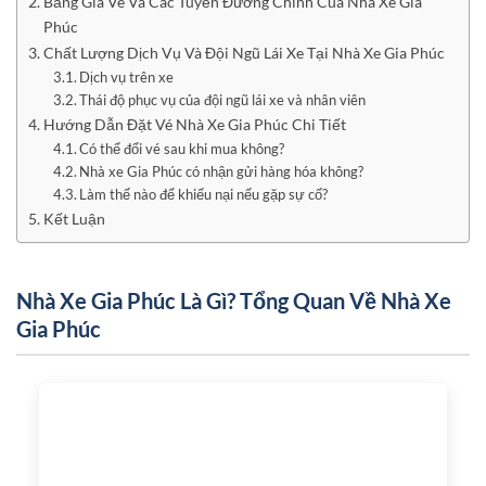
Bảng Giá Vé Và Các Tuyến Đường Chính Của Nhà Xe Gia
Phúc
Chất Lượng Dịch Vụ Và Đội Ngũ Lái Xe Tại Nhà Xe Gia Phúc
Dịch vụ trên xe
Thái độ phục vụ của đội ngũ lái xe và nhân viên
Hướng Dẫn Đặt Vé Nhà Xe Gia Phúc Chi Tiết
Có thể đổi vé sau khi mua không?
Nhà xe Gia Phúc có nhận gửi hàng hóa không?
Làm thế nào để khiếu nại nếu gặp sự cố?
Kết Luận
Nhà Xe Gia Phúc Là Gì? Tổng Quan Về Nhà Xe
Gia Phúc