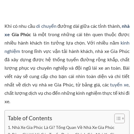
Khi có nhu cầu
di chuyển
đường dài giữa các tỉnh thành,
nhà
xe
Gia Phúc
là một trong những cái tên quen thuộc được
nhiều hành khách tin tưởng lựa chọn. Với nhiều năm
kinh
nghiệm
trong lĩnh vực vận tải hành khách, nhà xe Gia Phúc
đã xây dựng được hệ thống tuyến đường rộng khắp, chất
lượng phục vụ chuyên nghiệp và đội ngũ lái xe an toàn. Bài
viết này sẽ cung cấp cho bạn cái nhìn toàn diện và chi tiết
nhất về dịch vụ nhà xe Gia Phúc, từ bảng giá, các
tuyến xe
,
chất lượng dịch vụ cho đến những kinh nghiệm thực tế khi đi
xe.
Table of Contents
Nhà Xe Gia Phúc Là Gì? Tổng Quan Về Nhà Xe Gia Phúc