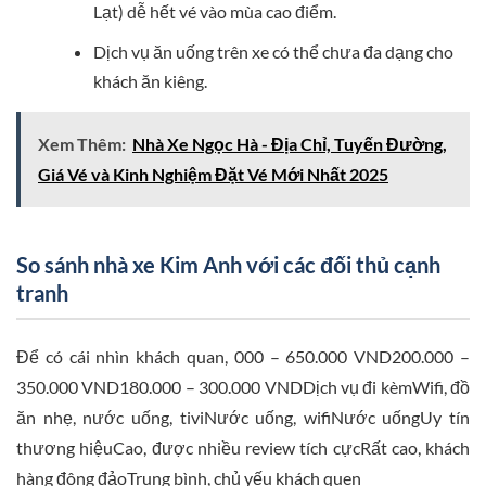
Lạt) dễ hết vé vào mùa cao điểm.
Dịch vụ ăn uống trên xe có thể chưa đa dạng cho
khách ăn kiêng.
Xem Thêm:
Nhà Xe Ngọc Hà - Địa Chỉ, Tuyến Đường,
Giá Vé và Kinh Nghiệm Đặt Vé Mới Nhất 2025
So sánh nhà xe Kim Anh với các đối thủ cạnh
tranh
Để có cái nhìn khách quan, 000 – 650.000 VND200.000 –
350.000 VND180.000 – 300.000 VNDDịch vụ đi kèmWifi, đồ
ăn nhẹ, nước uống, tiviNước uống, wifiNước uốngUy tín
thương hiệuCao, được nhiều review tích cựcRất cao, khách
hàng đông đảoTrung bình, chủ yếu khách quen