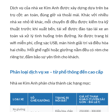
Dịch vụ của nhà xe Kim Anh được xây dựng dựa trên ba
trụ cột: an toàn, đúng giờ và thoải mái. Khác với nhiều
nhà xe nhỏ lẻ khác, mỗi chuyến đi đều được kiểm tra kỹ
thuật trước khi xuất bến, tài xế được đào tạo lái xe an
toàn và xử lý tình huống trên đường. Xe được trang bị
wifi miễn phí, cổng sạc USB, màn hình giải trí và điều hòa
hai chiều. Mỗi ghế ngồi hoặc giường nằm đều có rèm che
riêng tư, đảm bảo sự yên tĩnh cho khách.
Phân loại dịch vụ xe – từ phổ thông đến cao cấp
Nhà xe Kim Anh phân chia thành các hạng mục:
GIÁ VÉ THAM
SỐ
TRANG BỊ
LOẠI XE
KHẢO (TUYẾN SÀI
GHẾ/GIƯỜNG
NỔI BẬT
GÒN – ĐÀ LẠT)
Xe giường
Điều hòa, chăn
250.000 – 300.000