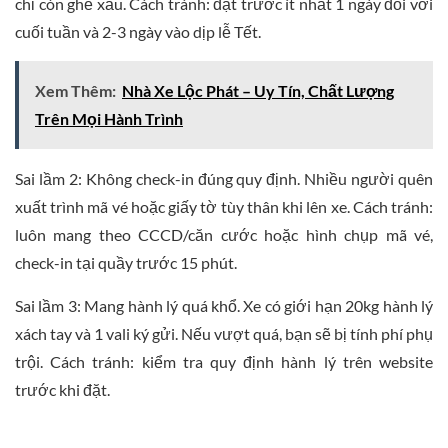
chỉ còn ghế xấu. Cách tránh: đặt trước ít nhất 1 ngày đối với
cuối tuần và 2-3 ngày vào dịp lễ Tết.
Xem Thêm:
Nhà Xe Lộc Phát – Uy Tín, Chất Lượng
Trên Mọi Hành Trình
Sai lầm 2: Không check-in đúng quy định. Nhiều người quên
xuất trình mã vé hoặc giấy tờ tùy thân khi lên xe. Cách tránh:
luôn mang theo CCCD/căn cước hoặc hình chụp mã vé,
check-in tại quầy trước 15 phút.
Sai lầm 3: Mang hành lý quá khổ. Xe có giới hạn 20kg hành lý
xách tay và 1 vali ký gửi. Nếu vượt quá, bạn sẽ bị tính phí phụ
trội. Cách tránh: kiểm tra quy định hành lý trên website
trước khi đặt.