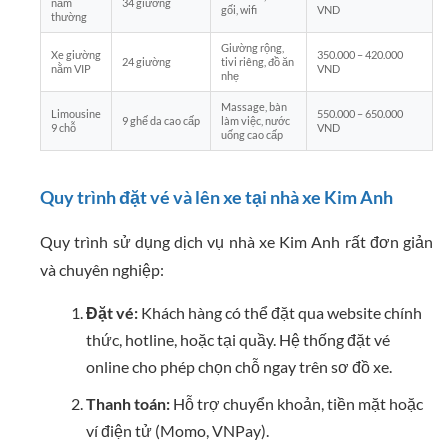
nằm
34 giường
gối, wifi
VND
thường
Giường rộng,
Xe giường
350.000 – 420.000
24 giường
tivi riêng, đồ ăn
nằm VIP
VND
nhẹ
Massage, bàn
Limousine
550.000 – 650.000
9 ghế da cao cấp
làm việc, nước
9 chỗ
VND
uống cao cấp
Quy trình đặt vé và lên xe tại nhà xe Kim Anh
Quy trình sử dụng dịch vụ nhà xe Kim Anh rất đơn giản
và chuyên nghiệp:
Đặt vé:
Khách hàng có thể đặt qua website chính
thức, hotline, hoặc tại quầy. Hệ thống đặt vé
online cho phép chọn chỗ ngay trên sơ đồ xe.
Thanh toán:
Hỗ trợ chuyển khoản, tiền mặt hoặc
ví điện tử (Momo, VNPay).