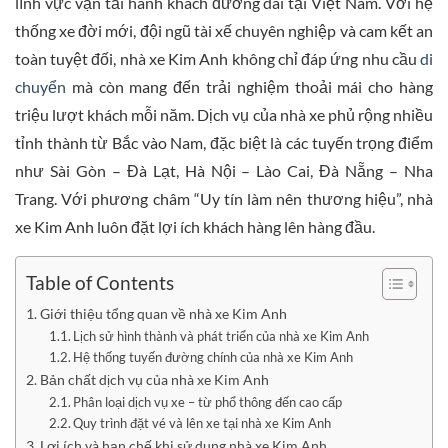
lĩnh vực vận tải hành khách đường dài tại Việt Nam. Với hệ
thống xe đời mới, đội ngũ tài xế chuyên nghiệp và cam kết an
toàn tuyệt đối, nhà xe Kim Anh không chỉ đáp ứng nhu cầu
di
chuyển
mà còn mang đến trải nghiệm thoải mái cho hàng
triệu lượt khách mỗi năm. Dịch vụ của nhà xe phủ rộng nhiều
tỉnh thành từ Bắc vào Nam, đặc biệt là các tuyến trọng điểm
như Sài Gòn – Đà Lạt, Hà Nội – Lào Cai, Đà Nẵng – Nha
Trang. Với phương châm “Uy tín làm nên thương hiệu”, nhà
xe Kim Anh luôn đặt lợi ích khách hàng lên hàng đầu.
Table of Contents
Giới thiệu tổng quan về nhà xe Kim Anh
Lịch sử hình thành và phát triển của nhà xe Kim Anh
Hệ thống tuyến đường chính của nhà xe Kim Anh
Bản chất dịch vụ của nhà xe Kim Anh
Phân loại dịch vụ xe – từ phổ thông đến cao cấp
Quy trình đặt vé và lên xe tại nhà xe Kim Anh
Lợi ích và hạn chế khi sử dụng nhà xe Kim Anh