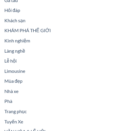
Ga tàu
Hỏi đáp
Khách sạn
KHÁM PHÁ THẾ GIỚI
Kinh nghiệm
Làng nghề
Lễ hội
Limousine
Mùa đẹp
Nhà xe
Phà
Trang phục
Tuyến Xe