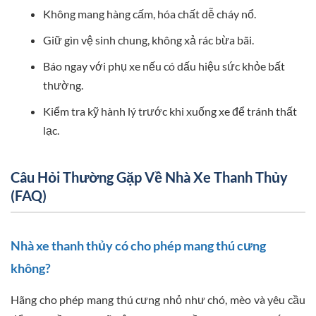
Không mang hàng cấm, hóa chất dễ cháy nổ.
Giữ gìn vệ sinh chung, không xả rác bừa bãi.
Báo ngay với phụ xe nếu có dấu hiệu sức khỏe bất
thường.
Kiểm tra kỹ hành lý trước khi xuống xe để tránh thất
lạc.
Câu Hỏi Thường Gặp Về Nhà Xe Thanh Thủy
(FAQ)
Nhà xe thanh thủy có cho phép mang thú cưng
không?
Hãng cho phép mang thú cưng nhỏ như chó, mèo và yêu cầu