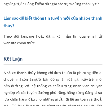
nghỉ ngơi, ăn uống. Điểm dừng là các trạm dừng chân uy tín.
Làm sao để biết thông tin tuyến mới của nhà xe thanh
thủy?
Theo dõi fanpage hoặc đăng ký nhận tin qua email từ
website chính thức.
Kết Luận
Nhà xe thanh thủy
không chỉ đơn thuần là phương tiện di
chuyển mà còn là người bạn đồng hành đáng tin cậy trên mọi
nẻo đường. Với hệ thống xe chất lượng, nhân viên chuyên
nghiệp và các tuyến đường phủ rộng, hãng xứng đáng là sự
lựa chọn hàng đầu cho những ai cần đi lại an toàn và thoải
mái. Dù bạn là người thường xuyên công tác hay du lịch