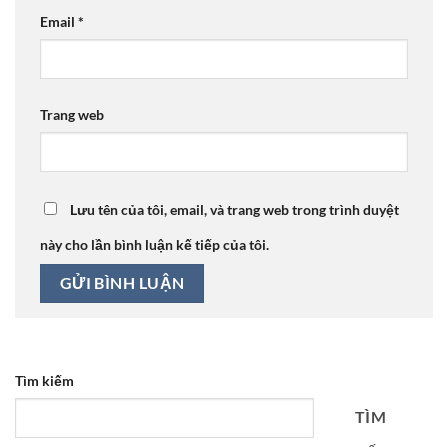
Email
*
Trang web
Lưu tên của tôi, email, và trang web trong trình duyệt
này cho lần bình luận kế tiếp của tôi.
Tìm kiếm
TÌM