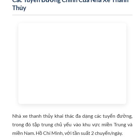
Thủy
Nhà xe thanh thủy khai thác đa dạng các tuyến đường,
trong đó tập trung chủ yếu vào khu vực miền Trung và
miền Nam. Hồ Chí Minh, với tần suất 2 chuyến/ngày.