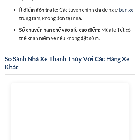
Ít điểm đón trả lẻ:
Các tuyến chính chỉ dừng ở
bến xe
trung tâm, không đón tại nhà.
Số chuyến hạn chế vào giờ cao điểm:
Mùa lễ Tết có
thể khan hiếm vé nếu không đặt sớm.
So Sánh Nhà Xe Thanh Thủy Với Các Hãng Xe
Khác