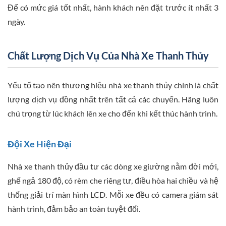
Để có mức giá tốt nhất, hành khách nên đặt trước ít nhất 3
ngày.
Chất Lượng Dịch Vụ Của Nhà Xe Thanh Thủy
Yếu tố tạo nên thương hiệu nhà xe thanh thủy chính là chất
lượng dịch vụ đồng nhất trên tất cả các chuyến. Hãng luôn
chú trọng từ lúc khách lên xe cho đến khi kết thúc hành trình.
Đội Xe Hiện Đại
Nhà xe thanh thủy đầu tư các dòng xe giường nằm đời mới,
ghế ngả 180 độ, có rèm che riêng tư, điều hòa hai chiều và hệ
thống giải trí màn hình LCD. Mỗi xe đều có camera giám sát
hành trình, đảm bảo an toàn tuyệt đối.