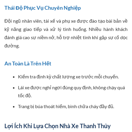
Thái Độ Phục Vụ Chuyên Nghiệp
Đội ngũ nhân viên, tài xế và phụ xe được đào tạo bài bản về
kỹ năng giao tiếp và xử lý tình huống. Nhiều hành khách
đánh giá cao sự niềm nở, hỗ trợ nhiệt tình khi gặp sự cố dọc
đường.
An Toàn Là Trên Hết
Kiểm tra định kỳ chất lượng xe trước mỗi chuyến.
Lái xe được nghỉ ngơi đúng quy định, không chạy quá
tốc độ.
Trang bị búa thoát hiểm, bình chữa cháy đầy đủ.
Lợi Ích Khi Lựa Chọn Nhà Xe Thanh Thủy