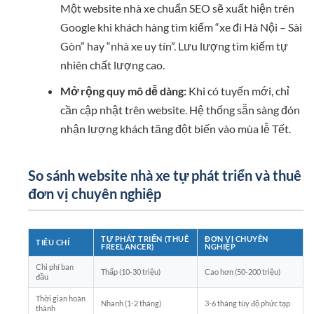
Một website nhà xe chuẩn SEO sẽ xuất hiện trên
Google khi khách hàng tìm kiếm “xe đi Hà Nội – Sài
Gòn” hay “nhà xe uy tín”. Lưu lượng tìm kiếm tự
nhiên chất lượng cao.
Mở rộng quy mô dễ dàng:
Khi có tuyến mới, chỉ
cần cập nhật trên website. Hệ thống sẵn sàng đón
nhận lượng khách tăng đột biến vào mùa lễ Tết.
So sánh website nhà xe tự phát triển và thuê
đơn vị chuyên nghiệp
TỰ PHÁT TRIỂN (THUÊ
ĐƠN VỊ CHUYÊN
TIÊU CHÍ
FREELANCER)
NGHIỆP
Chi phí ban
Thấp (10-30 triệu)
Cao hơn (50-200 triệu)
đầu
Thời gian hoàn
Nhanh (1-2 tháng)
3-6 tháng tùy độ phức tạp
thành