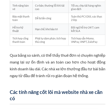
Tính năng bán
Cơ bản, thường lỗi khi tải
Tối ưu, chịu tải hàng nghìn
vé
cao
giao dịch
Bảo mật thanh
Tuân thủ PCI DSS, xác thực
Dễ bị tấn công
toán
2 lớp
Hỗ trợ kỹ
Đội ngũ hỗ trợ 24/7, cam
Hạn chế, khó bảo trì
thuật
kết SLA
Tích hợp cổng
Phải tự đàm phán, tích hợp
Tích hợp sẵn Momo,
thanh toán
thủ công
VNPay, VNPT, ZaloPay
Qua bảng so sánh, có thể thấy thuê đơn vị chuyên nghiệp
mang lại sự ổn định và an toàn cao hơn cho hoạt động
kinh doanh lâu dài. Các nhà xe lớn thường đầu tư bài bản
ngay từ đầu để tránh rủi ro gián đoạn hệ thống.
Các tính năng cốt lõi mà website nhà xe cần
có