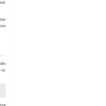
 nhờ
 máy
sinh
hiện
u tư
ường