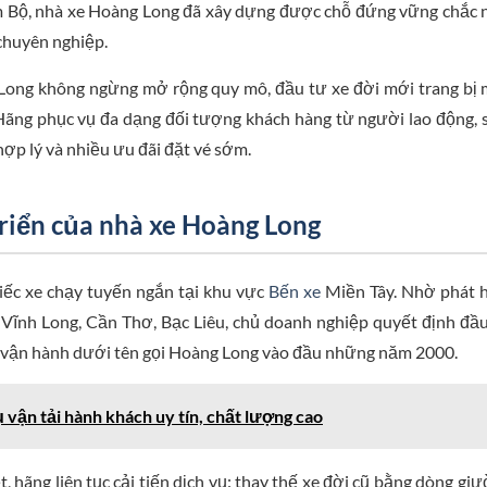
m Bộ, nhà xe Hoàng Long đã xây dựng được chỗ đứng vững chắc
 chuyên nghiệp.
Long không ngừng mở rộng quy mô, đầu tư xe đời mới trang bị
rí. Hãng phục vụ đa dạng đối tượng khách hàng từ người lao động, 
ợp lý và nhiều ưu đãi đặt vé sớm.
triển của nhà xe Hoàng Long
iếc xe chạy tuyến ngắn tại khu vực
Bến xe
Miền Tây. Nhờ phát 
h Vĩnh Long, Cần Thơ, Bạc Liêu, chủ doanh nghiệp quyết định đầ
c vận hành dưới tên gọi Hoàng Long vào đầu những năm 2000.
 vận tải hành khách uy tín, chất lượng cao
t, hãng liên tục cải tiến dịch vụ: thay thế xe đời cũ bằng dòng gi