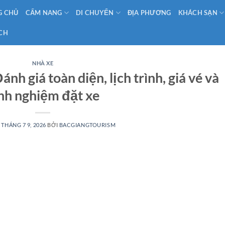
G CHỦ
CẨM NANG
DI CHUYỂN
ĐỊA PHƯƠNG
KHÁCH SẠN
ỊCH
NHÀ XE
h giá toàn diện, lịch trình, giá vé và
nh nghiệm đặt xe
O
THÁNG 7 9, 2026
BỞI
BACGIANGTOURISM