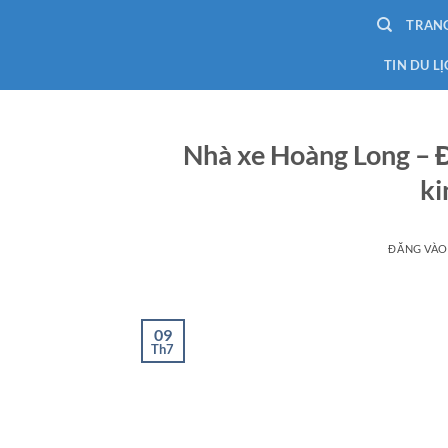
Bỏ
TRAN
qua
nội
TIN DU L
dung
Nhà xe Hoàng Long – Đán
ki
ĐĂNG VÀ
09
Th7